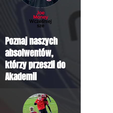
Joe
Money
Wcześniej
sze
Poznaj naszych
absolwentów,
którzy przeszli do
Akademii