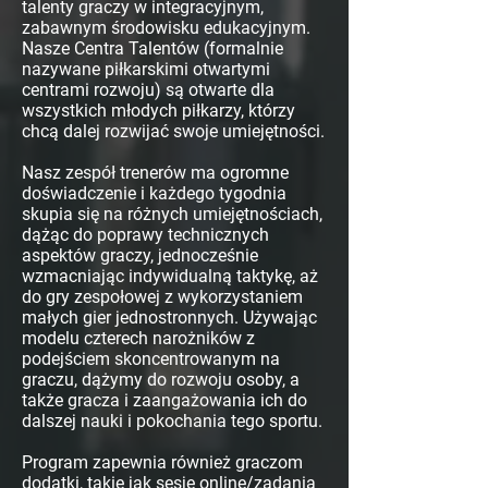
talenty graczy w integracyjnym,
zabawnym środowisku edukacyjnym.
Nasze Centra Talentów (formalnie
nazywane piłkarskimi otwartymi
centrami rozwoju) są otwarte dla
wszystkich młodych piłkarzy, którzy
chcą dalej rozwijać swoje umiejętności.
Nasz zespół trenerów ma ogromne
doświadczenie i każdego tygodnia
skupia się na różnych umiejętnościach,
dążąc do poprawy technicznych
aspektów graczy, jednocześnie
wzmacniając indywidualną taktykę, aż
do gry zespołowej z wykorzystaniem
małych gier jednostronnych. Używając
modelu czterech narożników z
podejściem skoncentrowanym na
graczu, dążymy do rozwoju osoby, a
także gracza i zaangażowania ich do
dalszej nauki i pokochania tego sportu.
Program zapewnia również graczom
dodatki, takie jak sesje online/zadania