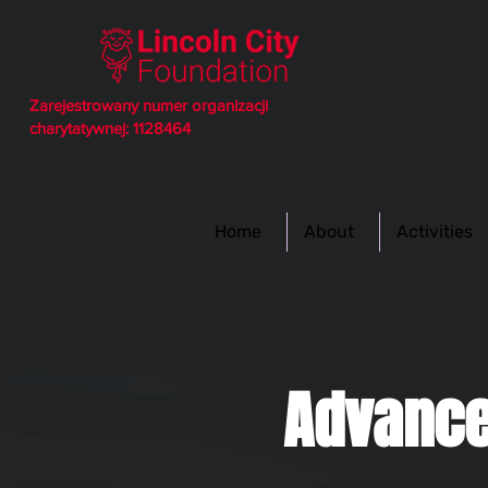
Zarejestrowany numer organizacji
charytatywnej: 1128464
Home
About
Activities
Advance