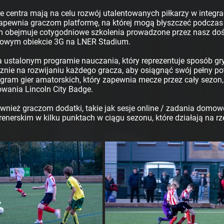
centra mają na celu rozwój utalentowanych piłkarzy w integr
apewnia graczom platformę, na której mogą błyszczeć podczas 
m obejmuje cotygodniowe szkolenia prowadzone przez nasz do
owym obiekcie 3G na LNER Stadium.
 ustalonym programie nauczania, który reprezentuje sposób gry 
cznie na rozwijaniu każdego gracza, aby osiągnąć swój pełny po
gram gier amatorskich, który zapewnia mecze przez cały sezon
wania Lincoln City Badge.
nież graczom dodatki, takie jak sesje online / zadania domowe
enerskim w kilku punktach w ciągu sezonu, które działają na r