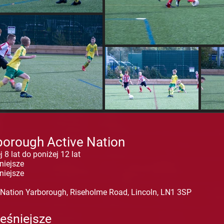
borough Active Nation
 8 lat do poniżej 12 lat
niejsze
niejsze
 Nation Yarborough, Riseholme Road, Lincoln, LN1 3SP
eśniejsze