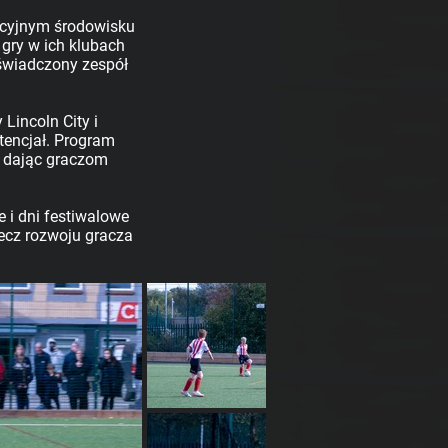
acyjnym środowisku
gry w ich klubach
świadczony zespół
Lincoln City i
tencjał. Program
, dając graczom
 i dni festiwalowe
zecz rozwoju gracza