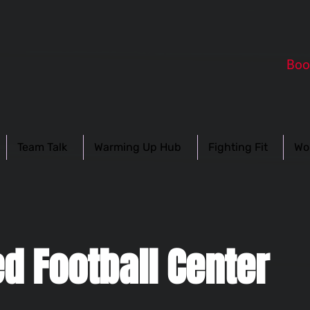
Boo
Team Talk
Warming Up Hub
Fighting Fit
Wo
d Football Center