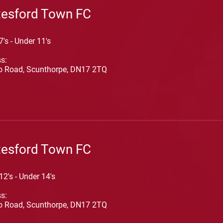
tesford Town FC
7's - Under 11's
s:
o Road, Scunthorpe, DN17 2TQ
tesford Town FC
12's - Under 14's
s:
o Road, Scunthorpe, DN17 2TQ